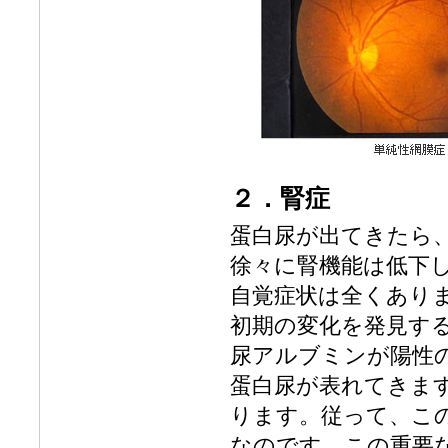
２．腎症
蛋白尿が出てきたら
徐々に腎機能は低下
自覚症状は全くあり
初期の変化を発見す
尿アルブミンが陽性
蛋白尿が表れてきま
ります。従って、こ
なのです。この重要