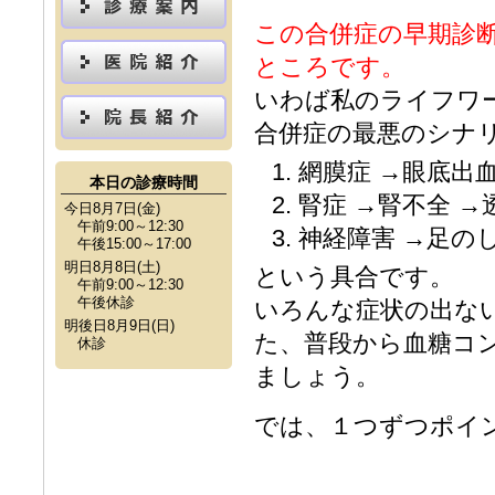
この合併症の早期診
ところです。
いわば私のライフワ
合併症の最悪のシナ
網膜症 →眼底出血
本日の診療時間
腎症 →腎不全 →
今日8月7日(金)
午前9:00～12:30
神経障害 →足の
午後15:00～17:00
明日8月8日(土)
という具合です。
午前9:00～12:30
午後休診
いろんな症状の出な
明後日8月9日(日)
た、普段から血糖コ
休診
ましょう。
では、１つずつポイ